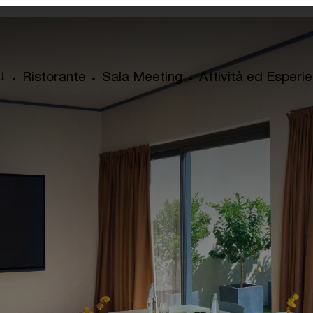
Ristorante
Sala Meeting
Attività ed Esperi
Superior
Executive
Junior Suite
Suite
Milano Suite
Family Suite
Milano Terrace Suite
Milano Family Suite
Milano Family Terrace Suite
Tra