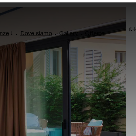
it
enze
Dove siamo
Gallery
Offerte
Villa Necchi Campiglio
Cucina Milanese e piatti etnici
Shopping a Milano
Via Lincoln: il quartiere arcobaleno
Milano in musica
Torrefazioni e caffè storici di Milano
Il Quadrilatero del silenzio di Milano
La Milano dei bambini
veller Made® – 1st Grand Takumians Hotel Champion 