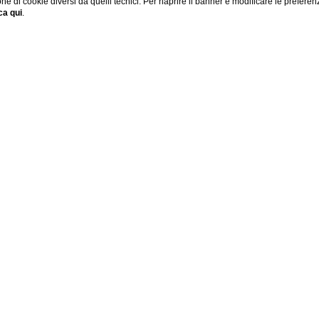
one di cookie diversi da quelli tecnici. Per riaprire il banner e modificare le preferen
Tra le camere più spaziose di
Bambini
ca qui
.
Milano
0
1
Van
prenota ora
chiudi
o l’essenza stessa della struttura.