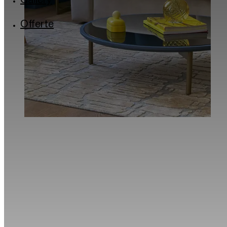
Gallery
Via Lincoln: il quartiere arcobaleno
Milano in musica
Offerte
Torrefazioni e caffè storici di Milano
Il Quadrilatero del silenzio di Milano
La Milano dei bambini
Traveller Made® – 1st Grand Takumians Hotel 