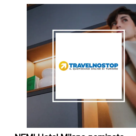
Check In
07
Ago
2026
Check Out
08
Ago
2026
Adulti
Bambini
Tra le camere più spaziose di 
2
0
1