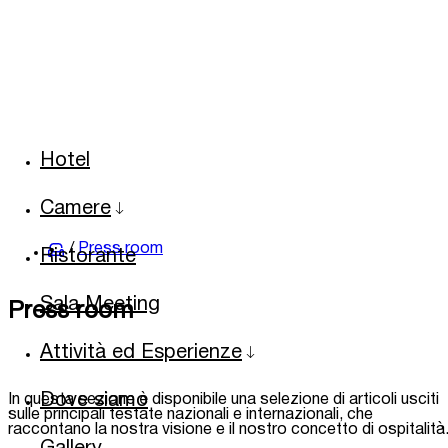
Hotel
Camere
Superior
Press room
Ristorante
Executive
Junior Suite
Sala Meeting
Press room
Suite
Milano Suite
Attività ed Esperienze
Family Suite
Villa Necchi Campiglio
Milano Terrace Suite
Dove siamo
In questa sezione è disponibile una selezione di articoli usciti
Cucina Milanese e piatti etnici
Milano Family Suite
sulle principali testate nazionali e internazionali, che
Shopping a Milano
raccontano la nostra visione e il nostro concetto di ospitalità
Milano Family Terrace Suite