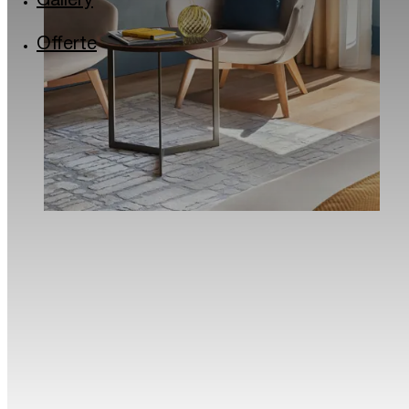
Gallery
Via Lincoln: il quartiere arcobaleno
Milano in musica
Offerte
Torrefazioni e caffè storici di Milano
Il Quadrilatero del silenzio di Milano
La Milano dei bambini
Traveller Made® – 1st Grand Takumians Hotel 