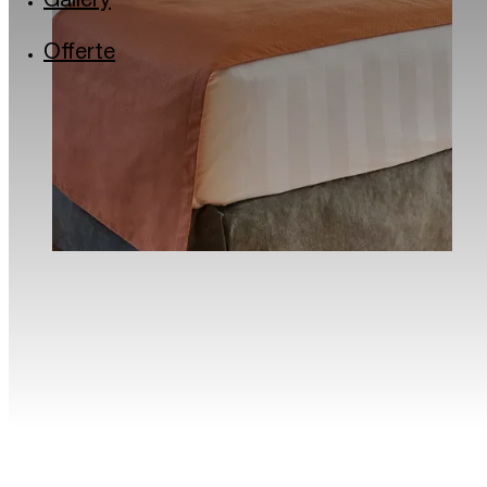
Gallery
Via Lincoln: il quartiere arcobaleno
Milano in musica
Offerte
Torrefazioni e caffè storici di Milano
Il Quadrilatero del silenzio di Milano
La Milano dei bambini
Traveller Made® – 1st Grand Takumians Hotel 