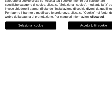
categorie di cookie clicca su “Accetta tutti i cookie” mentre per selezionare
specifiche categorie di cookie, clicca su "Seleziona i cookie"; mediante la “x” p
invece chiudere il banner rifiutando l’installazione di cookie diversi da quelli tec
Per riaprire il banner e modificare le preferenze, clicca su “Cookie” nel footer de
web e della pagina di prenotazione. Per maggiori informazioni
clicca qui
.
prenota o
chiudi
Flex & Save
Scopri di più