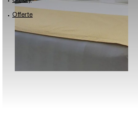
Gallery
Via Lincoln: il quartiere arcobaleno
Milano in musica
Offerte
Torrefazioni e caffè storici di Milano
Il Quadrilatero del silenzio di Milano
La Milano dei bambini
Traveller Made® – 1st Grand Takumians Hotel 