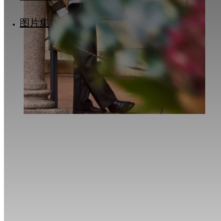
米蘭家庭露台套房
米兰·购物天堂
林肯街：彩虹街区
图片集
米兰·音符中苏醒
米兰·咖啡美学
米兰“静谧四边形”
米兰·童趣之城
Traveller Made®️ – 2026 年首届 Grand Takum