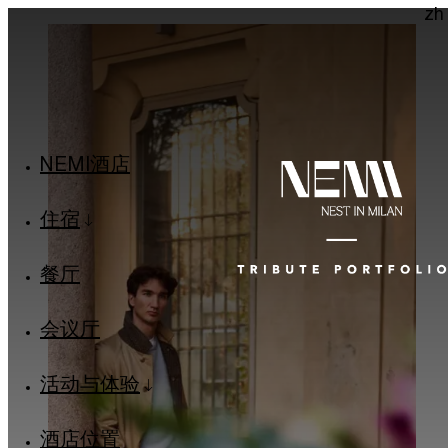
zh
NEMI酒店
住宿
高级客房
行政套房
餐厅
小型套房
套房
会议厅
米兰套房
家庭套房
活动与体验
米蘭露台套房
内齐·坎皮利奥别墅
米兰家庭套房
米兰料理与世界风味
酒店位置